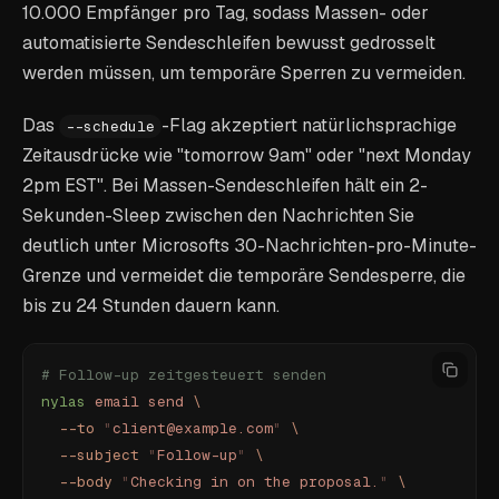
10.000 Empfänger pro Tag, sodass Massen- oder
automatisierte Sendeschleifen bewusst gedrosselt
werden müssen, um temporäre Sperren zu vermeiden.
Das
-Flag akzeptiert natürlichsprachige
--schedule
Zeitausdrücke wie "tomorrow 9am" oder "next Monday
2pm EST". Bei Massen-Sendeschleifen hält ein 2-
Sekunden-Sleep zwischen den Nachrichten Sie
deutlich unter Microsofts 30-Nachrichten-pro-Minute-
Grenze und vermeidet die temporäre Sendesperre, die
bis zu 24 Stunden dauern kann.
# Follow-up zeitgesteuert senden
nylas
 email
 send
 \
  --to
 "
client@example.com
"
 \
  --subject
 "
Follow-up
"
 \
  --body
 "
Checking in on the proposal.
"
 \