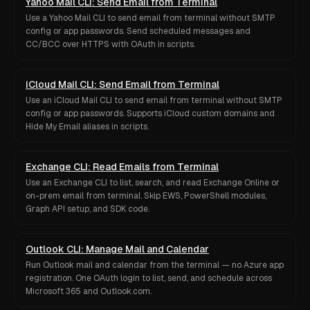
Yahoo Mail CLI: Send Email from Terminal
Use a Yahoo Mail CLI to send email from terminal without SMTP
config or app passwords. Send scheduled messages and
CC/BCC over HTTPS with OAuth in scripts.
iCloud Mail CLI: Send Email from Terminal
Use an iCloud Mail CLI to send email from terminal without SMTP
config or app passwords. Supports iCloud custom domains and
Hide My Email aliases in scripts.
Exchange CLI: Read Emails from Terminal
Use an Exchange CLI to list, search, and read Exchange Online or
on-prem email from terminal. Skip EWS, PowerShell modules,
Graph API setup, and SDK code.
Outlook CLI: Manage Mail and Calendar
Run Outlook mail and calendar from the terminal — no Azure app
registration. One OAuth login to list, send, and schedule across
Microsoft 365 and Outlook.com.