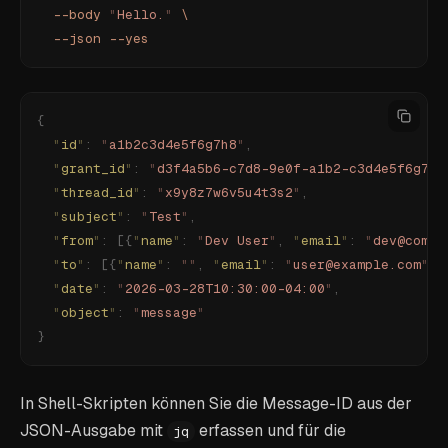
  --body
 "
Hello.
"
 \
  --json
 --yes
{
  "
id
"
:
 "
a1b2c3d4e5f6g7h8
"
,
  "
grant_id
"
:
 "
d3f4a5b6-c7d8-9e0f-a1b2-c3d4e5f6g7h8
  "
thread_id
"
:
 "
x9y8z7w6v5u4t3s2
"
,
  "
subject
"
:
 "
Test
"
,
  "
from
"
:
 [{
"
name
"
:
 "
Dev User
"
,
 "
email
"
:
 "
dev@compa
  "
to
"
:
 [{
"
name
"
:
 ""
,
 "
email
"
:
 "
user@example.com
"
}]
  "
date
"
:
 "
2026-03-28T10:30:00-04:00
"
,
  "
object
"
:
 "
message
"
}
In Shell-Skripten können Sie die Message-ID aus der
JSON-Ausgabe mit
erfassen und für die
jq