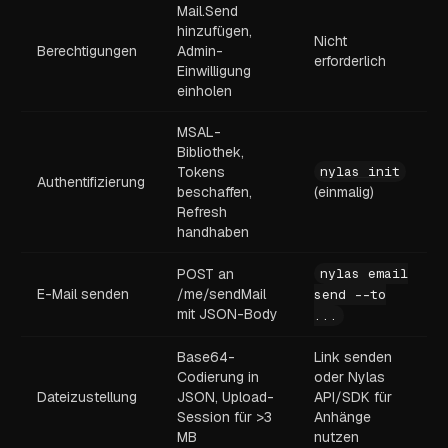
Mail.Send
hinzufügen,
Nicht
Berechtigungen
Admin-
erforderlich
Einwilligung
einholen
MSAL-
Bibliothek,
Tokens
nylas init
Authentifizierung
beschaffen,
(einmalig)
Refresh
handhaben
POST an
nylas email
E-Mail senden
/me/sendMail
send --to
mit JSON-Body
...
Base64-
Link senden
Codierung in
oder Nylas
Dateizustellung
JSON, Upload-
API/SDK für
Session für >3
Anhänge
MB
nutzen