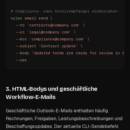
# Compliance- oder Archivempfänger einbeziehen
nylas
 email
 send
 \
  --to
 "
contracts@company.com
"
 \
  --cc
 "
legal@company.com
"
 \
  --bcc
 "
compliance@company.com
"
 \
  --subject
 "
Contract update
"
 \
  --body
 "
Updated terms are ready for review in the
  --yes
3. HTML-Bodys und geschäftliche
Workflow-E-Mails
Geschäftliche Outlook-E-Mails enthalten häufig
Rechnungen, Freigaben, Leistungsbeschreibungen und
Beschaffungsupdates. Der aktuelle CLI-Sendebefehl