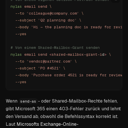
nylas
 email
 send
 \
  --to
 "
colleague@company.com
"
 \
  --subject
 "
Q2 planning doc
"
 \
  --body
 "
Hi — the planning doc is ready for review
  --yes
# Von einem Shared-Mailbox-Grant senden
nylas
 email
 send
 <
shared-mailbox-grant-i
d
>
 \
  --to
 "
vendor@partner.com
"
 \
  --subject
 "
PO #4521
"
 \
  --body
 "
Purchase order 4521 is ready for review.
"
  --yes
Wenn
- oder Shared-Mailbox-Rechte fehlen,
send-as
gibt Microsoft 365 einen 403-Fehler zurück und lehnt
den Versand ab, obwohl die Befehlssyntax korrekt ist.
Laut
Microsofts Exchange-Online-