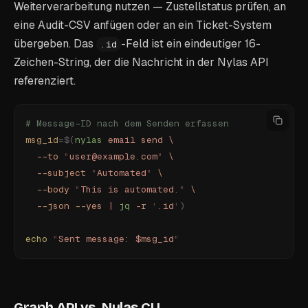
Weiterverarbeitung nutzen — Zustellstatus prüfen, an
eine Audit-CSV anfügen oder an ein Ticket-System
übergeben. Das
-Feld ist ein eindeutiger 16-
.id
Zeichen-String, der die Nachricht in der Nylas API
referenziert.
# Message-ID nach dem Senden erfassen
msg_id
=$(
nylas
 email
 send
 \
  --to
 "
user@example.com
"
 \
  --subject
 "
Automated
"
 \
  --body
 "
This is automated.
"
 \
  --json
 --yes
 |
 jq
 -r
 '
.id
'
)
echo
 "
Sent message: $msg_id
"
Graph API vs. Nylas CLI