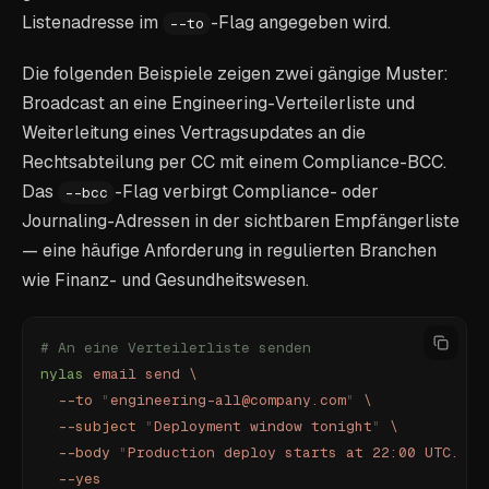
Listenadresse im
-Flag angegeben wird.
--to
Die folgenden Beispiele zeigen zwei gängige Muster:
Broadcast an eine Engineering-Verteilerliste und
Weiterleitung eines Vertragsupdates an die
Rechtsabteilung per CC mit einem Compliance-BCC.
Das
-Flag verbirgt Compliance- oder
--bcc
Journaling-Adressen in der sichtbaren Empfängerliste
— eine häufige Anforderung in regulierten Branchen
wie Finanz- und Gesundheitswesen.
# An eine Verteilerliste senden
nylas
 email
 send
 \
  --to
 "
engineering-all@company.com
"
 \
  --subject
 "
Deployment window tonight
"
 \
  --body
 "
Production deploy starts at 22:00 UTC. Fr
  --yes