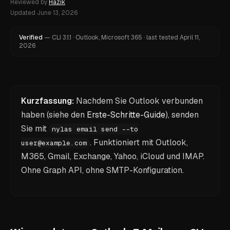
Reviewed by
Hazik
Updated
June 13, 2026
Verified
—
CLI
3.1.1
·
Outlook, Microsoft 365
·
last tested
April 11,
2026
Kurzfassung:
Nachdem Sie Outlook verbunden
haben (siehe den
Erste-Schritte-Guide
), senden
Sie mit
nylas email send --to
. Funktioniert mit Outlook,
user@example.com
M365, Gmail, Exchange, Yahoo, iCloud und IMAP.
Ohne Graph API, ohne SMTP-Konfiguration.