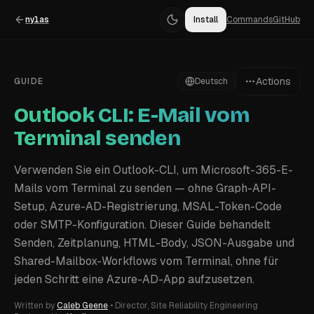
nylas
Install
Commands
GitHub
Actions
GUIDE
Deutsch
Outlook CLI: E-Mail vom
Terminal senden
Verwenden Sie ein Outlook-CLI, um Microsoft-365-E-
Mails vom Terminal zu senden — ohne Graph-API-
Setup, Azure-AD-Registrierung, MSAL-Token-Code
oder SMTP-Konfiguration. Dieser Guide behandelt
Senden, Zeitplanung, HTML-Body, JSON-Ausgabe und
Shared-Mailbox-Workflows vom Terminal, ohne für
jeden Schritt eine Azure-AD-App aufzusetzen.
Written by
Caleb Geene
•
Director, Site Reliability Engineering