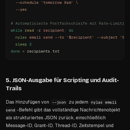
  --schedule
 "
tomorrow 9am
"
 \
  --yes
# Automatisierte Postfachschleife mit Rate-Limiting
while
 read
 -r
 recipient
;
 do
  nylas
 email
 send
 --to
 "
$recipient
"
 --subject
 "
Sta
  sleep
 2
done
 <
 recipients.txt
5. JSON-Ausgabe für Scripting und Audit-
Trails
Das Hinzufügen von
zu jedem
--json
nylas email
-Befehl gibt das vollständige Nachrichtenobjekt
send
als strukturiertes JSON zurück, einschließlich
Message-ID, Grant-ID, Thread-ID, Zeitstempel und