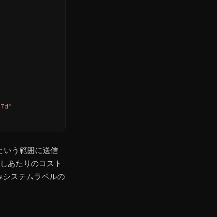
:7d
"
という範囲に送信
び出しあたりのコスト
み込みシステムラベルの