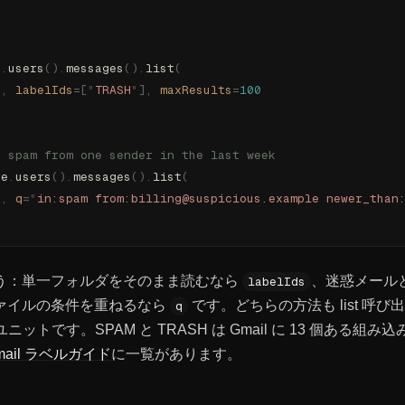
e
.
users
().
messages
().
list
(
"
,
 labelIds
=[
"
TRASH
"
],
 maxResults
=
100
: spam from one sender in the last week
ce
.
users
().
messages
().
list
(
"
,
 q
=
"
in:spam from:billing@suspicious.example newer_than
う：単一フォルダをそのまま読むなら
、迷惑メール
labelIds
ァイルの条件を重ねるなら
です。どちらの方法も list 呼
q
ユニットです。SPAM と TRASH は Gmail に 13 個ある組
mail ラベルガイド
に一覧があります。