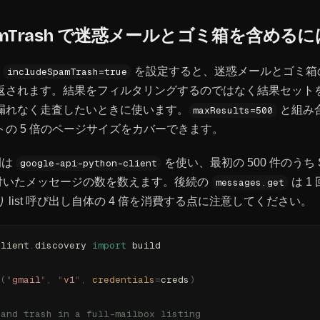
SpamTrash で迷惑メールとゴミ箱を含める
に
を設定すると、迷惑メールとゴミ箱
includeSpamTrash=true
返されます。結果をフィルタリングするのではなく結果セット
漏れなく走査したいときに使います。
と組み合
maxResults=500
の 5 倍のページサイズをカバーできます。
例は
を使い、最初の 500 件のうち 
google-api-python-client
が付いたメッセージの数を数えます。後続の
は 1
messages.get
 list 呼び出し自体の 4 倍を消費する点に注意してください。
client
.
discovery 
import
 build
d
(
"
gmail
"
,
 "
v1
"
,
 credentials
=
creds
)
 and trash in a full-mailbox listing