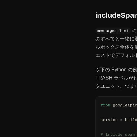
include
messages.list
のすべてと一緒に
ルボックス全体を
エストでデフォルト
以下の Python の
TRASH ラベル
タユニット、つまり
from
 googleapi
service 
=
 buil
# Include spam