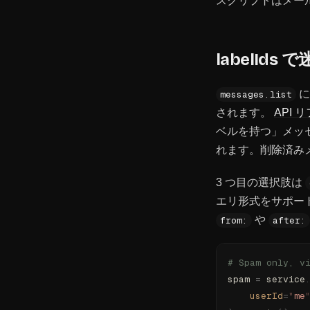
スクリプトはメー
labelI
messages.list
されます。
API 
ベルを持つ」メッセ
れます。削除済み
3 つ目の選択肢は
エリ形式をサポー
や
from:
after:
# Spam only, v
spam 
=
 service
    userId
=
"
me