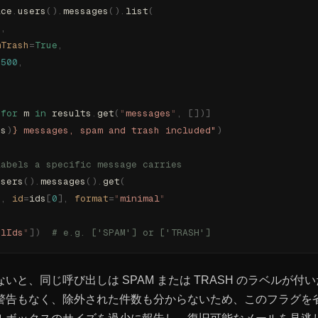
ice
.
users
().
messages
().
list
(
"
,
mTrash
=
True
,
=
500
,
 for
 m 
in
 results
.
get
(
"
messages
"
,
 [])]
ds
)
}
 messages, spam and trash included"
)
labels a specific message carries
users
().
messages
().
get
(
"
,
 id
=
ids
[
0
],
 format
=
"
minimal
"
elIds
"
])
  # e.g. ['SPAM'] or ['TRASH']
いと、同じ呼び出しは SPAM または TRASH のラベルが付
警告もなく、除外された件数も分からないため、このフラグを