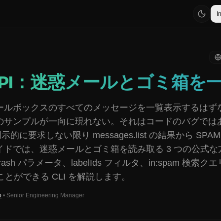
I
l API：迷惑メールとゴミ箱を
ールボックスのすべてのメッセージを一覧表示するはず
のサンプルが一向に現れない。それはコードのバグでは
、明示的に要求しない限り messages.list の結果から SPAM
イドでは、迷惑メールとゴミ箱を読み取る 3 つの公式な
mTrash パラメータ、labelIds フィルタ、in:spam 検
ことができる CLI を解説します。
o
•
Senior Engineering Manager