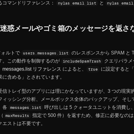
るコマンドリファレンス：
と
nylas email list
nylas email
API が迷惑メールやゴミ箱のメッセージを返
、デフォルトで
のレスポンスから SPAM と 
users.messages.list
す。この動作を制御するのが
クエリパラメ
includeSpamTrash
。
messages.list リファレンス
によると、
に設定すると
true
果に含める」とされています。
受信トレイ型のアプリには理にかなっていますが、3 つの現実
フィッシング分析、メールボックス全体のバックアップ、そし
。各
呼び出しは 5 クォータユニットを消費し、
messages.list
（
指定で 500 件）を返すため、修正に必要なの
maxResults
クエストは不要です。