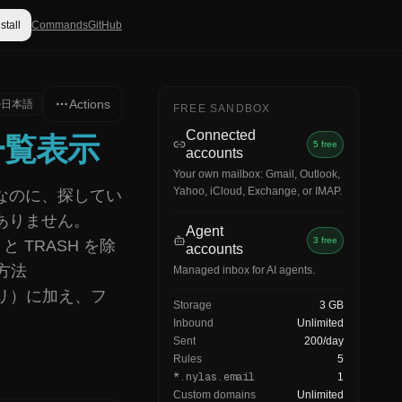
nstall
Commands
GitHub
Actions
日本語
FREE SANDBOX
Connected
一覧表示
5 free
accounts
Your own mailbox: Gmail, Outlook,
Yahoo, iCloud, Exchange, or IMAP.
なのに、探してい
ありません。
Agent
3 free
 と TRASH を除
accounts
方法
Managed inbox for AI agents.
索クエリ）に加え、フ
Storage
3 GB
Inbound
Unlimited
Sent
200/day
Rules
5
*.nylas.email
1
Custom domains
Unlimited