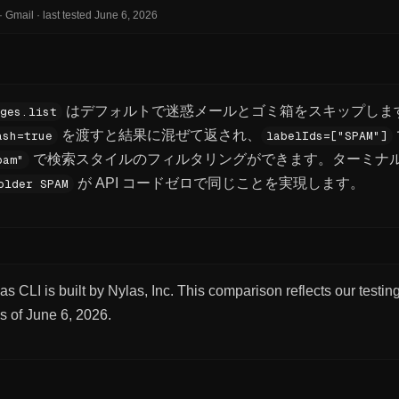
·
Gmail
·
last tested
June 6, 2026
はデフォルトで迷惑メールとゴミ箱をスキップしま
ges.list
を渡すと結果に混ぜて返され、
ash=true
labelIds=["SPAM"]
で検索スタイルのフィルタリングができます。ターミナ
pam"
が API コードゼロで同じことを実現します。
older SPAM
as CLI is built by Nylas, Inc. This comparison reflects our testi
s of
June 6, 2026
.