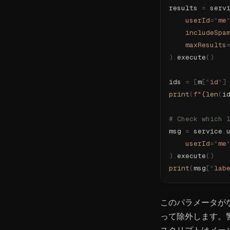
results 
=
 serv
    userId
=
"
me
    includeSpa
    maxResults
).
execute
()
ids 
=
 [
m
[
"
id
"
]
print
(
f
"
{
len
(
i
# Check which 
msg 
=
 service
.
    userId
=
"
me
).
execute
()
print
(
msg
[
"
lab
このパラメータがな
って除外します。