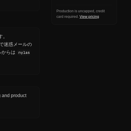
Production is uncapped, credit
card required.
View pricing
す。
で迷惑メールの
ルからは
nylas
ng and product