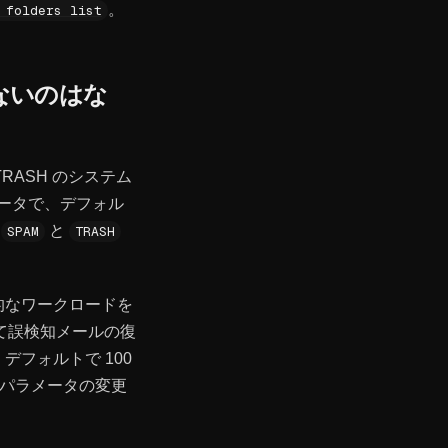
。
 folders list
さないのはな
TRASH のシステム
ータで、デフォル
「
と
SPAM
TRASH
的なワークロードを
て誤検知メールの復
デフォルトで 100
はパラメータの変更