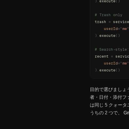
).
execute
()
# Trash only
trash 
=
 servic
    userId
=
"
me
).
execute
()
# Search-style
recent 
=
 servi
    userId
=
"
me
).
execute
()
目的で選びましょ
者・日付・添付フ
は同じ 5 クォータ
うちの 2 つで、
G