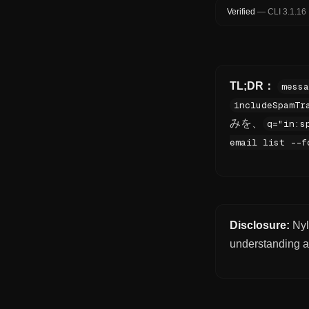
Verified
—
CLI
3.1.16
TL;DR：
messa
includeSpamTr
みを、
q="in:s
email list --f
Disclosure:
Nyl
understanding a