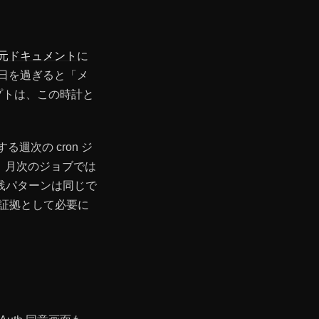
の復元ドキュメント
に
 日を過ぎると「メ
プトは、この時計と
週次の cron ジ
す。月次のジョブでは
践パターンは同じで
、証拠として必要に