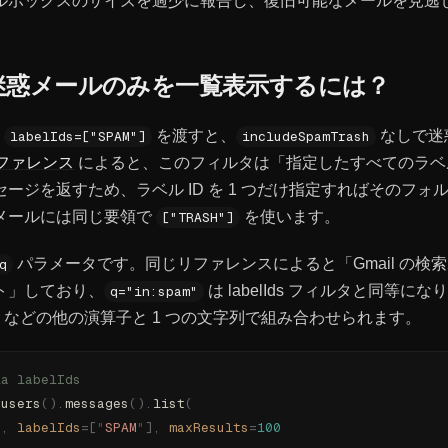
ルボックスのサイズを過少に報告し、復旧可能なメールを見逃
ds で迷惑メールのみを一覧表示するには？
に
を渡すと、
なしで迷
labelIds=["SPAM"]
includeSpamTrash
リファレンス
によると、このフィルタは「指定したすべてのラベル
ージを返すため、ラベル ID を 1 つだけ指定すればそのフォ
メールには同じ要領で
を使います。
["TRASH"]
パラメータです。同じリファレンスによると「Gmail の検
q
ト」しており、
は labelIds フィルタと同等に
q="in:spam"
などの他の演算子と 1 つの文字列で組み合わせられます。
ia labelIds
.
users
().
messages
().
list
(
"
,
 labelIds
=[
"
SPAM
"
],
 maxResults
=
100