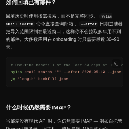
如何回填已有邮件？
回填历史时使用按需搜索，而不是完整同步。
nylas
命令直接查询邮箱，
日期过滤器
email search
--after
把导入范围限制在最近窗口，这样你不会拉取多年用不到
的邮件。大多数应用在 onboarding 时只需要最近 30–90
天。
# One-time backfill of the last 30 days at user onb
nylas
 email
 search
 "
*
"
 --after
 2026-05-10
 --json
 >
 
jq
 '
length
'
 backfill.json
什么时候仍然需要 IMAP？
当邮箱没有现代 API 时，你仍然需要 IMAP — 例如自托管
Dovecot 服务器、旧主机， 或只暴露 IMAP 的小众