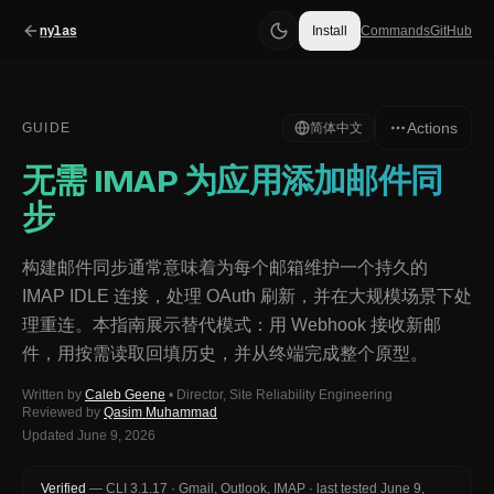
nylas
Install
Commands
GitHub
Actions
GUIDE
简体中文
无需 IMAP 为应用添加邮件同
步
构建邮件同步通常意味着为每个邮箱维护一个持久的
IMAP IDLE 连接，处理 OAuth 刷新，并在大规模场景下处
理重连。本指南展示替代模式：用 Webhook 接收新邮
件，用按需读取回填历史，并从终端完成整个原型。
Written by
Caleb Geene
•
Director, Site Reliability Engineering
Reviewed by
Qasim Muhammad
Updated
June 9, 2026
Verified
—
CLI
3.1.17
·
Gmail, Outlook, IMAP
·
last tested
June 9,