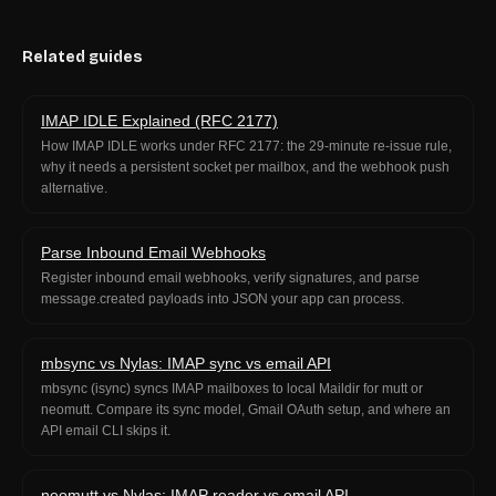
Related guides
IMAP IDLE Explained (RFC 2177)
How IMAP IDLE works under RFC 2177: the 29-minute re-issue rule,
why it needs a persistent socket per mailbox, and the webhook push
alternative.
Parse Inbound Email Webhooks
Register inbound email webhooks, verify signatures, and parse
message.created payloads into JSON your app can process.
mbsync vs Nylas: IMAP sync vs email API
mbsync (isync) syncs IMAP mailboxes to local Maildir for mutt or
neomutt. Compare its sync model, Gmail OAuth setup, and where an
API email CLI skips it.
neomutt vs Nylas: IMAP reader vs email API