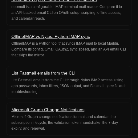
neomutt is a configurable IMAP terminal mail reader. Compare it to
an API-backed email CLI on OAuth setup, scripting, offline access,
and calendar reach.
OfflineIMAP vs Nylas: Python IMAP sync
OfflineIMAP is a Python tool that syncs IMAP mail to local Maildir.
Compare its config, Gmail OAuth2, sync speed, and an API email CLI
that skips the mirror.
List Fastmail emails from the CLI
List Fastmail emails from the CLI through Nylas IMAP access, using
app passwords, inbox filters, JSON output, and Fastmail-specific auth
troubleshooting.
Microsoft Graph Change Notifications
Microsoft Graph change notifications for mail and calendar: the
subscription lifecycle, the validation token handshake, the 7-day
expiry, and renewal.