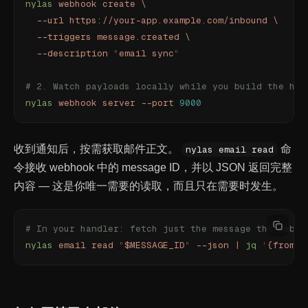
nylas
 webhook
 create
 \
  --url
 https://your-app.example.com/inbound
 \
  --triggers
 message.created
 \
  --description
 "
email sync
"
# 2. Watch payloads locally while you build the han
nylas
 webhook
 server
 --port
 9000
收到通知后，按需获取邮件正文。
命
nylas email read
令接收 webhook 中的 message ID，并以 JSON 返回完整
内容 — 这是你唯一需要的读取，而且只在需要时发生。
# In your handler: fetch just the message the webho
nylas
 email
 read
 "
$MESSAGE_ID
"
 --json
 |
 jq
 '
{from: 