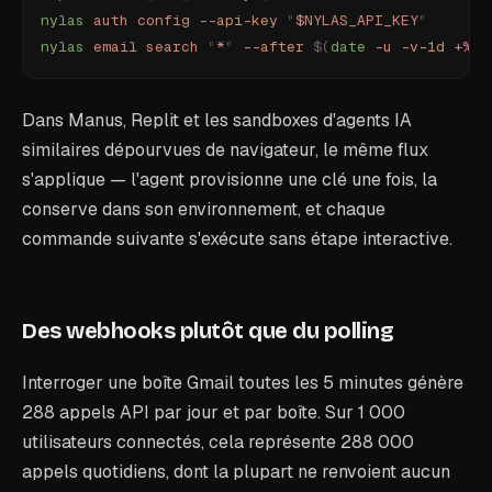
nylas
 auth
 config
 --api-key
 "
$NYLAS_API_KEY
"
nylas
 email
 search
 "
*
"
 --after
 $(
date
 -u
 -v-1d
 +%Y-
Dans Manus, Replit et les sandboxes d'agents IA
similaires dépourvues de navigateur, le même flux
s'applique — l'agent provisionne une clé une fois, la
conserve dans son environnement, et chaque
commande suivante s'exécute sans étape interactive.
Des webhooks plutôt que du polling
Interroger une boîte Gmail toutes les 5 minutes génère
288 appels API par jour et par boîte. Sur 1 000
utilisateurs connectés, cela représente 288 000
appels quotidiens, dont la plupart ne renvoient aucun