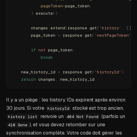
            pageToken
=
page_token
,
        ).
execute
()
        changes
.
extend
(
response
.
get
(
"
history
"
,
 []))
        page_token 
=
 response
.
get
(
"
nextPageToken
"
)
        if
 not
 page_token
:
            break
    new_history_id 
=
 response
.
get
(
"
historyId
"
)
    return
 changes
,
 new_history_id
Il y a un piège : les history IDs expirent après environ
30 jours. Si votre
stocké est trop ancien,
historyId
renvoie un
(parfois un
history.list
404 Not Found
), et vous devez retomber sur une
410 Gone
synchronisation complète. Votre code doit gérer les