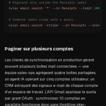
# Paginate only inside the Receipts label
nylas
 email
 search
 "
*
"
 --in
 Receipts
 --limit
 100
 --
# Combine label scope with a query
nylas
 email
 search
 "
stripe
"
 --in
 Receipts
 --json
Paginer sur plusieurs comptes
Les clients de synchronisation en production gèrent
souvent plusieurs boîtes mail connectées — une
équipe sales-ops agrégeant quatre boîtes partagées,
un agent IA opérant sur cinq comptes utilisateur, un
CRM extrayant des signaux e-mail de chaque compte
d'un espace de travail. L'API Gmail applique le quota
par grant OAuth : synchroniser 10 comptes en
parallèle fonctionne donc sans throttling inter-