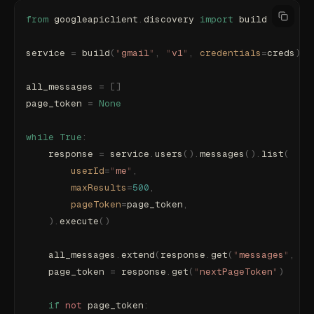
from
 googleapiclient
.
discovery 
import
 build
service 
=
 build
(
"
gmail
"
,
 "
v1
"
,
 credentials
=
creds
)
all_messages 
=
 []
page_token 
=
 None
while
 True
:
    response 
=
 service
.
users
().
messages
().
list
(
        userId
=
"
me
"
,
        maxResults
=
500
,
        pageToken
=
page_token
,
    ).
execute
()
    all_messages
.
extend
(
response
.
get
(
"
messages
"
,
 []
    page_token 
=
 response
.
get
(
"
nextPageToken
"
)
    if
 not
 page_token
: