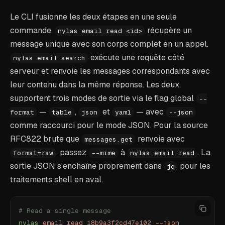
Le CLI fusionne les deux étapes en une seule
commande.
récupère un
nylas email read <id>
message unique avec son corps complet en un appel.
exécute une requête côté
nylas email search
serveur et renvoie les messages correspondants avec
leur contenu dans la même réponse. Les deux
supportent trois modes de sortie via le flag global
--
—
,
et
— avec
format
table
json
yaml
--json
comme raccourci pour le mode JSON. Pour la source
RFC822 brute que
renvoie avec
messages.get
, passez
à
. La
format=raw
--mime
nylas email read
sortie JSON s'enchaîne proprement dans
pour les
jq
traitements shell en aval.
# Read a single message
nylas
 email
 read
 18b9a3f2cd47e102
 --json