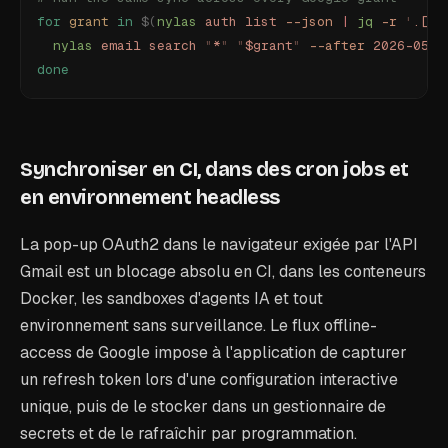
for
 grant
 in
 $(
nylas
 auth
 list
 --json
 |
 jq
 -r
 '
.[] 
  nylas
 email
 search
 "
*
"
 "
$grant
"
 --after
 2026-05-0
done
Synchroniser en CI, dans des cron jobs et
en environnement headless
La pop-up OAuth2 dans le navigateur exigée par l'API
Gmail est un blocage absolu en CI, dans les conteneurs
Docker, les sandboxes d'agents IA et tout
environnement sans surveillance. Le flux offline-
access de Google impose à l'application de capturer
un refresh token lors d'une configuration interactive
unique, puis de le stocker dans un gestionnaire de
secrets et de le rafraîchir par programmation.