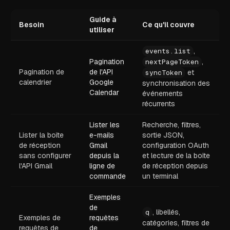
Guide à
Besoin
Ce qu'il couvre
utiliser
,
events.list
Pagination
,
nextPageToken
Pagination de
de l'API
et
syncToken
calendrier
Google
synchronisation des
Calendar
événements
récurrents
Lister les
Recherche, filtres,
Lister la boîte
e-mails
sortie JSON,
de réception
Gmail
configuration OAuth
sans configurer
depuis la
et lecture de la boîte
l'API Gmail
ligne de
de réception depuis
commande
un terminal
Exemples
de
, libellés,
q
Exemples de
requêtes
catégories, filtres de
requêtes de
de