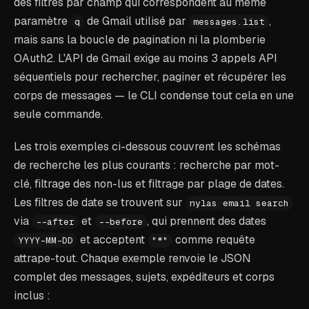
des filtres par champ qui correspondent au même
paramètre
de Gmail utilisé par
,
q
messages.list
mais sans la boucle de pagination ni la plomberie
OAuth2. L'API de Gmail exige au moins 3 appels API
séquentiels pour rechercher, paginer et récupérer les
corps de messages — le CLI condense tout cela en une
seule commande.
Les trois exemples ci-dessous couvrent les schémas
de recherche les plus courants : recherche par mot-
clé, filtrage des non-lus et filtrage par plage de dates.
Les filtres de date se trouvent sur
nylas email search
via
et
, qui prennent des dates
--after
--before
et acceptent
comme requête
YYYY-MM-DD
"*"
attrape-tout. Chaque exemple renvoie le JSON
complet des messages, sujets, expéditeurs et corps
inclus :