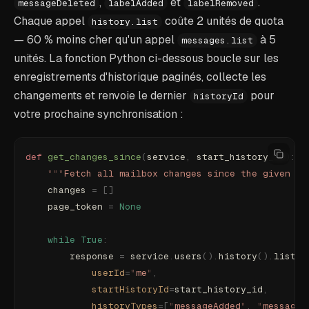
,
et
.
messageDeleted
labelAdded
labelRemoved
Chaque appel
coûte 2 unités de quota
history.list
— 60 % moins cher qu'un appel
à 5
messages.list
unités. La fonction Python ci-dessous boucle sur les
enregistrements d'historique paginés, collecte les
changements et renvoie le dernier
pour
historyId
votre prochaine synchronisation :
def
 get_changes_since
(
service
,
 start_history_id
):
    """
Fetch all mailbox changes since the given hi
    changes 
=
 []
    page_token 
=
 None
    while
 True
:
        response 
=
 service
.
users
().
history
().
list
(
            userId
=
"
me
"
,
            startHistoryId
=
start_history_id
,
            historyTypes
=[
"
messageAdded
"
,
 "
messageD