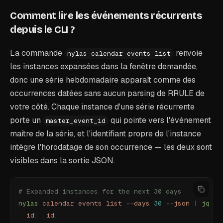
Comment lire les événements récurrents
depuis le CLI ?
La commande
renvoie
nylas calendar events list
les instances expansées dans la fenêtre demandée,
donc une série hebdomadaire apparaît comme des
occurrences datées sans aucun parsing de RRULE de
votre côté. Chaque instance d'une série récurrente
porte un
qui pointe vers l'événement
master_event_id
maître de la série, et l'identifiant propre de l'instance
intègre l'horodatage de son occurrence — les deux sont
visibles dans la sortie JSON.
# Expanded instances for the next 30 days
nylas
 calendar
 events
 list
 --days
 30
 --json
 |
 jq
 '
.
  id: .id,