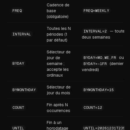
Cadence de
FREQ
base
FREQ=WEEKLY
(obligatoire)
Toutes les N
— toutes l
INTERVAL=2
INTERVAL
périodes (1
deux semaines
par défaut)
Sélecteur de
ou
jour de
BYDAY=MO,WE,FR
BYDAY
semaine ;
(dernier
BYDAY=-1FR
accepte les
vendredi)
ordinaux
Sélecteur de
BYMONTHDAY
BYMONTHDAY=15
jour du mois
Fin après N
COUNT
COUNT=12
occurrences
Fin à un
UNTIL
horodatage
UNTIL=20261231T23595