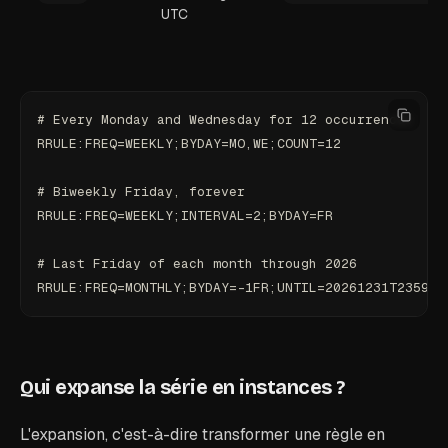
UTC
# Every Monday and Wednesday for 12 occurrences
RRULE:FREQ=WEEKLY;BYDAY=MO,WE;COUNT=12
# Biweekly Friday, forever
RRULE:FREQ=WEEKLY;INTERVAL=2;BYDAY=FR
# Last Friday of each month through 2026
RRULE:FREQ=MONTHLY;BYDAY=-1FR;UNTIL=20261231T235959
Qui expanse la série en instances ?
L'expansion, c'est-à-dire transformer une règle en