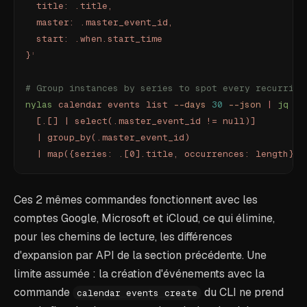
  title: .title,
  master: .master_event_id,
  start: .when.start_time
}
'
# Group instances by series to spot every recurring
nylas
 calendar
 events
 list
 --days
 30
 --json
 |
 jq
 '
  [.[] | select(.master_event_id != null)]
  | group_by(.master_event_id)
  | map({series: .[0].title, occurrences: length})
'
Ces 2 mêmes commandes fonctionnent avec les
comptes Google, Microsoft et iCloud, ce qui élimine,
pour les chemins de lecture, les différences
d'expansion par API de la section précédente. Une
limite assumée : la création d'événements avec la
commande
du CLI ne prend
calendar events create