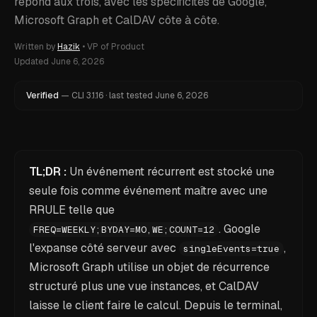
répond aux trois, avec les spécificités de Google,
Microsoft Graph et CalDAV côte à côte.
Written by
Hazik
•
VP of Product
Updated
June 6, 2026
Verified
—
CLI
3.1.16
·
last tested
June 6, 2026
TL;DR :
Un événement récurrent est stocké une
seule fois comme événement maître avec une
RRULE telle que
. Google
FREQ=WEEKLY;BYDAY=MO,WE;COUNT=12
l'expanse côté serveur avec
,
singleEvents=true
Microsoft Graph utilise un objet de récurrence
structuré plus une vue instances, et CalDAV
laisse le client faire le calcul. Depuis le terminal,