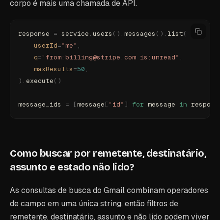
corpo é mais uma chamada de API.
response 
=
 service
.
users
().
messages
().
list
(
    userId
=
"
me
"
,
    q
=
"
from:billing@stripe.com is:unread
"
,
    maxResults
=
50
,
).
execute
()
message_ids 
=
 [
message
[
"
id
"
]
 for
 message 
in
 respons
Como buscar por remetente, destinatário,
assunto e estado não lido?
As consultas de busca do Gmail combinam operadores
de campo em uma única string, então filtros de
remetente, destinatário, assunto e não lido podem viver