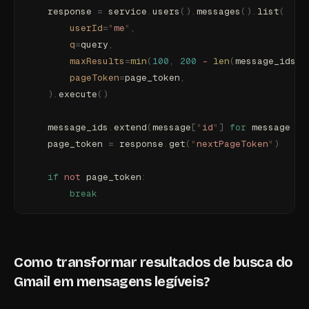
    response 
=
 service
.
users
().
messages
().
list
(
        userId
=
"
me
"
,
        q
=
query
,
        maxResults
=
min
(
100
,
 200
 -
 len
(
message_ids
))
        pageToken
=
page_token
,
    ).
execute
()
    message_ids
.
extend
(
message
[
"
id
"
]
 for
 message 
in
    page_token 
=
 response
.
get
(
"
nextPageToken
"
)
    if
 not
 page_token
:
        break
Como transformar resultados de busca do
Gmail em mensagens legíveis?