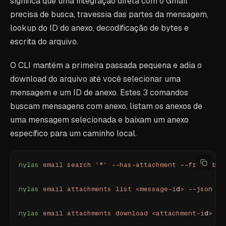
significa que uma integração direta com o Gmail
precisa de busca, travessia das partes da mensagem,
lookup do ID do anexo, decodificação de bytes e
escrita do arquivo.
O CLI mantém a primeira passada pequena e adia o
download do arquivo até você selecionar uma
mensagem e um ID de anexo. Estes 3 comandos
buscam mensagens com anexo, listam os anexos de
uma mensagem selecionada e baixam um anexo
específico para um caminho local.
nylas
 email
 search
 "
*
"
 --has-attachment
 --from
 "
bil
nylas
 email
 attachments
 list
 <
message-i
d
>
 --json
nylas
 email
 attachments
 download
 <
attachment-i
d
>
 <
m