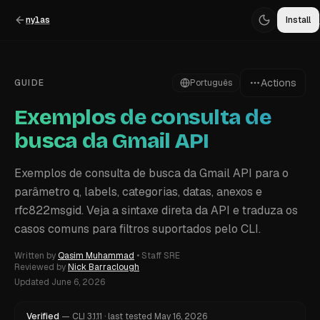
nylas
Install
Actions
GUIDE
Português
Exemplos de consulta de
busca da Gmail API
Exemplos de consulta de busca da Gmail API para o
parâmetro q, labels, categorias, datas, anexos e
rfc822msgid. Veja a sintaxe direta da API e traduza os
casos comuns para filtros suportados pelo CLI.
Written by
Qasim Muhammad
•
Staff SRE
Reviewed by
Nick Barraclough
Updated
June 6, 2026
Verified
—
CLI
3.1.11
·
last tested
May 16, 2026