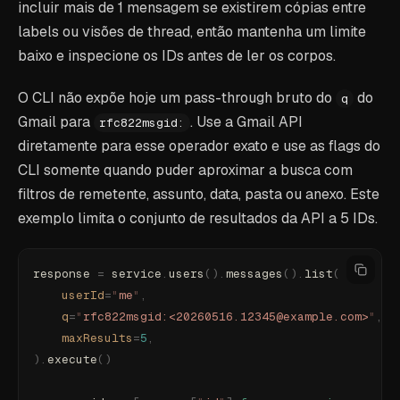
incluir mais de 1 mensagem se existirem cópias entre
labels ou visões de thread, então mantenha um limite
baixo e inspecione os IDs antes de ler os corpos.
O CLI não expõe hoje um pass-through bruto do
do
q
Gmail para
. Use a Gmail API
rfc822msgid:
diretamente para esse operador exato e use as flags do
CLI somente quando puder aproximar a busca com
filtros de remetente, assunto, data, pasta ou anexo. Este
exemplo limita o conjunto de resultados da API a 5 IDs.
response 
=
 service
.
users
().
messages
().
list
(
    userId
=
"
me
"
,
    q
=
"
rfc822msgid:<20260516.12345@example.com>
"
,
    maxResults
=
5
,
).
execute
()