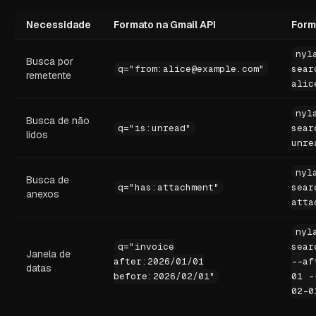
Necessidade
Formato na Gmail API
Form
nyl
Busca por
q="from:alice@example.com"
sear
remetente
alic
nyl
Busca de não
q="is:unread"
sear
lidos
unre
nyl
Busca de
q="has:attachment"
sear
anexos
atta
nyl
q="invoice
sear
Janela de
after:2026/01/01
--af
datas
before:2026/02/01"
01 -
02-0