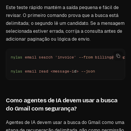
Este teste rápido mantém a saída pequena e fácil de
revisar. O primeiro comando prova que a busca está
delimitada; o segundo lê um candidato. Se a mensagem
selecionada estiver errada, corrija a consulta antes de
adicionar paginação ou lógica de envio.
nylas
 email
 search
 "
invoice
"
 --from
 billing@example
nylas
 email
 read
 <
message-i
d
>
 --json
Como agentes de IA devem usar a busca
do Gmail com segurança?
Agentes de IA devem usar a busca do Gmail como uma
etapa de recuperação delimitada, não como permissão