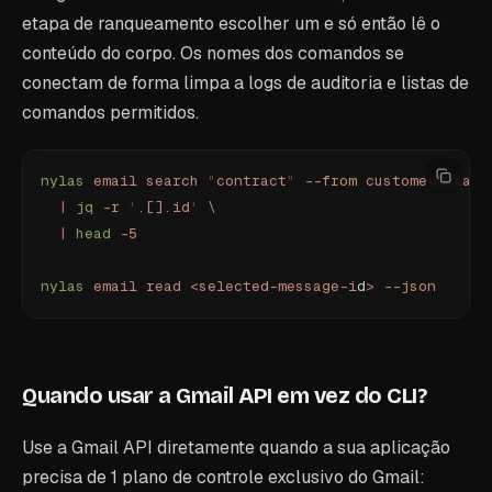
etapa de ranqueamento escolher um e só então lê o
conteúdo do corpo. Os nomes dos comandos se
conectam de forma limpa a logs de auditoria e listas de
comandos permitidos.
nylas
 email
 search
 "
contract
"
 --from
 customer@examp
  |
 jq
 -r
 '
.[].id
'
 \
  |
 head
 -5
nylas
 email
 read
 <
selected-message-i
d
>
 --json
Quando usar a Gmail API em vez do CLI?
Use a Gmail API diretamente quando a sua aplicação
precisa de 1 plano de controle exclusivo do Gmail: