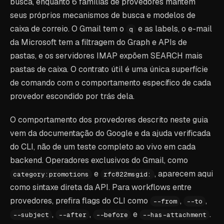
busca, enquanto 6 famílias de provedores mantêm
seus próprios mecanismos de busca e modelos de
caixa de correio. O Gmail tem o
e as labels, o e-mail
q
da Microsoft tem a filtragem do Graph e APIs de
pastas, e os servidores IMAP expõem SEARCH mais
pastas de caixa. O contrato útil é uma única superfície
de comando com o comportamento específico de cada
provedor escondido por trás dela.
O comportamento dos provedores descrito neste guia
vem da documentação do Google e da ajuda verificada
do CLI, não de um teste completo ao vivo em cada
backend. Operadores exclusivos do Gmail, como
e
, aparecem aqui
category:promotions
rfc822msgid:
como sintaxe direta da API. Para workflows entre
provedores, prefira flags do CLI como
,
,
--from
--to
,
,
e
.
--subject
--after
--before
--has-attachment