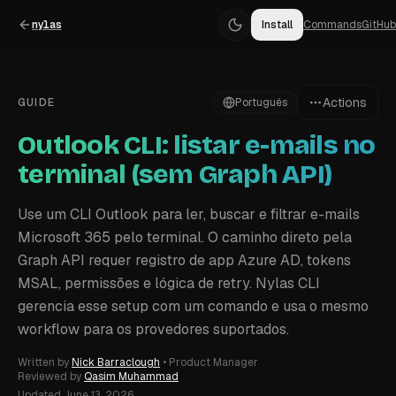
nylas
Install
Commands
GitHub
Actions
GUIDE
Português
Outlook CLI: listar e-mails no
terminal (sem Graph API)
Use um CLI Outlook para ler, buscar e filtrar e-mails
Microsoft 365 pelo terminal. O caminho direto pela
Graph API requer registro de app Azure AD, tokens
MSAL, permissões e lógica de retry. Nylas CLI
gerencia esse setup com um comando e usa o mesmo
workflow para os provedores suportados.
Written by
Nick Barraclough
•
Product Manager
Reviewed by
Qasim Muhammad
Updated
June 13, 2026