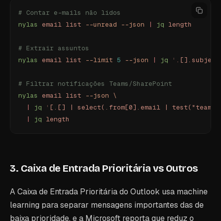
# Contar e-mails não lidos
nylas
 email
 list
 --unread
 --json
 |
 jq
 length
# Extrair assuntos
nylas
 email
 list
 --limit
 5
 --json
 |
 jq
 '
.[].subject
# Filtrar notificações Teams/SharePoint
nylas
 email
 list
 --json
 \
  |
 jq
 '
[.[] | select(.from[0].email | test("teams|
  |
 jq
 length
3. Caixa de Entrada Prioritária vs Outros
A Caixa de Entrada Prioritária do Outlook usa machine
learning para separar mensagens importantes das de
baixa prioridade, e a Microsoft reporta que reduz o