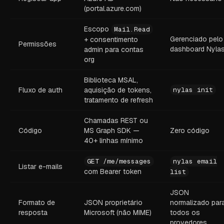
(portal.azure.com)
Escopo
Mail.Read
Gerenciado pelo
+ consentimento
Permissões
dashboard Nyla
admin para contas
org
Biblioteca MSAL,
Fluxo de auth
aquisição de tokens,
nylas init
tratamento de refresh
Chamadas REST ou
Código
MS Graph SDK —
Zero código
40+ linhas mínimo
GET /me/messages
nylas email
Listar e-mails
com Bearer token
list
JSON
Formato de
JSON proprietário
normalizado par
resposta
Microsoft (não MIME)
todos os
provedores