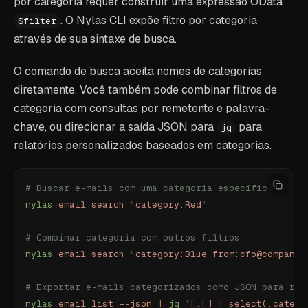
por categoria requer construir uma expressão OData
. O Nylas CLI expõe filtro por categoria
$filter
através de sua sintaxe de busca.
O comando de busca aceita nomes de categorias
diretamente. Você também pode combinar filtros de
categoria com consultas por remetente e palavra-
chave, ou direcionar a saída JSON para
para
jq
relatórios personalizados baseados em categorias.
# Buscar e-mails com uma categoria específica
nylas
 email
 search
 "
category:Red
"
# Combinar categoria com outros filtros
nylas
 email
 search
 "
category:Blue from:cfo@company.
# Exportar e-mails categorizados como JSON para rel
nylas
 email
 list
 --json
 |
 jq
 '
[.[] | select(.catego