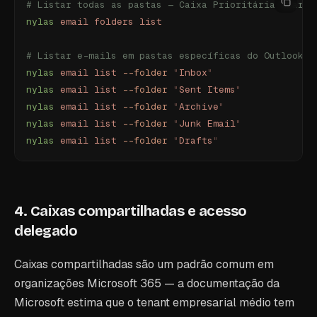
# Listar todas as pastas — Caixa Prioritária aparec
nylas
 email
 folders
 list
# Listar e-mails em pastas específicas do Outlook
nylas
 email
 list
 --folder
 "
Inbox
"
nylas
 email
 list
 --folder
 "
Sent Items
"
nylas
 email
 list
 --folder
 "
Archive
"
nylas
 email
 list
 --folder
 "
Junk Email
"
nylas
 email
 list
 --folder
 "
Drafts
"
4. Caixas compartilhadas e acesso
delegado
Caixas compartilhadas são um padrão comum em
organizações Microsoft 365 — a documentação da
Microsoft estima que o tenant empresarial médio tem