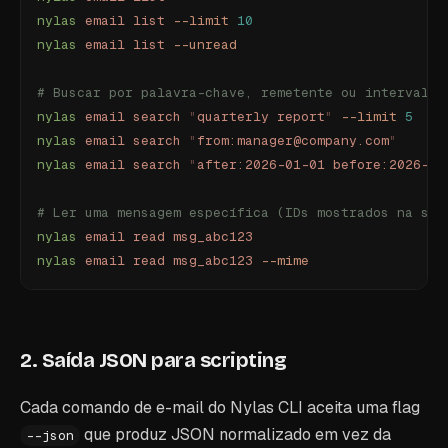
nylas
 email
 list
 --limit
 10
nylas
 email
 list
 --unread
# Buscar por palavra-chave, remetente ou intervalo 
nylas
 email
 search
 "
quarterly report
"
 --limit
 5
nylas
 email
 search
 "
from:manager@company.com
"
nylas
 email
 search
 "
after:2026-01-01 before:2026-02
# Ler uma mensagem específica (IDs mostrados na saí
nylas
 email
 read
 msg_abc123
nylas
 email
 read
 msg_abc123
 --mime
2. Saída JSON para scripting
Cada comando de e-mail do Nylas CLI aceita uma flag
que produz JSON normalizado em vez da
--json