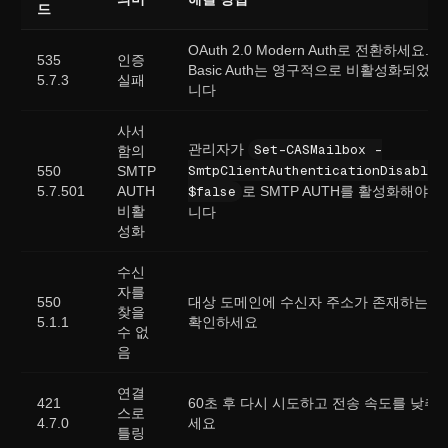
드
OAuth 2.0 Modern Auth로 전환하세요.
535
인증
Basic Auth는 영구적으로 비활성화되었습
5.7.3
실패
니다
사서
관리자가
Set-CASMailbox -
함의
SmtpClientAuthenticationDisabled
550
SMTP
5.7.501
AUTH
$false
로 SMTP AUTH를 활성화해야 합
비활
니다
성화
수신
자를
550
대상 도메인에 수신자 주소가 존재하는지
찾을
5.1.1
확인하세요
수 없
음
연결
421
60초 후 다시 시도하고 전송 속도를 낮추
스로
4.7.0
세요
틀링