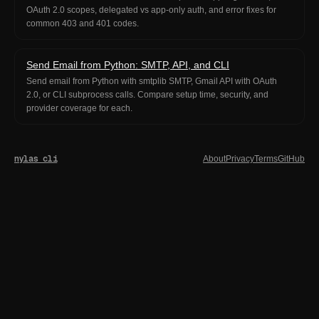
OAuth 2.0 scopes, delegated vs app-only auth, and error fixes for
common 403 and 401 codes.
Send Email from Python: SMTP, API, and CLI
Send email from Python with smtplib SMTP, Gmail API with OAuth
2.0, or CLI subprocess calls. Compare setup time, security, and
provider coverage for each.
nylas cli
About
Privacy
Terms
GitHub