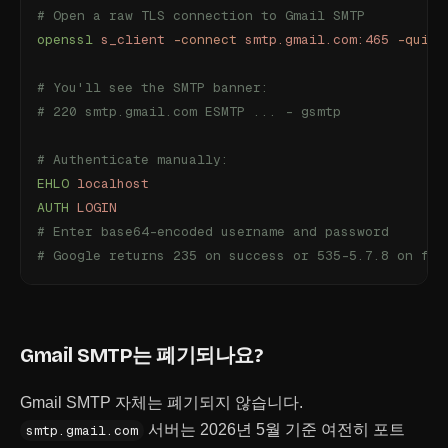
# Open a raw TLS connection to Gmail SMTP
openssl
 s_client
 -connect
 smtp.gmail.com:465
 -quiet
# You'll see the SMTP banner:
# 220 smtp.gmail.com ESMTP ... - gsmtp
# Authenticate manually:
EHLO
 localhost
AUTH
 LOGIN
# Enter base64-encoded username and password
# Google returns 235 on success or 535-5.7.8 on fai
Gmail SMTP는 폐기되나요?
Gmail SMTP 자체는 폐기되지 않습니다.
서버는 2026년 5월 기준 여전히 포트
smtp.gmail.com