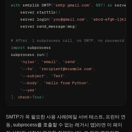
with
 smtplib
.
SMTP
(
"
smtp.gmail.com
"
,
 587
)
 as
 server
:
    server
.
starttls
()
    server
.
login
(
"
you@gmail.com
"
,
 "
abcd-efgh-ijkl-m
    server
.
send_message
(
msg
)
# After: 1 subprocess call, no SMTP, no password in
import
 subprocess
subprocess
.
run
([
    "
nylas
"
,
 "
email
"
,
 "
send
"
,
    "
--to
"
,
 "
recipient@example.com
"
,
    "
--subject
"
,
 "
Test
"
,
    "
--body
"
,
 "
Hello from Python
"
,
    "
--yes
"
],
 check
=
True
)
SMTP가 꼭 필요한 사용 사례(메일 서버 테스트, 프린터 연
동, subprocess를 호출할 수 없는 레거시 앱)라면 이 페이