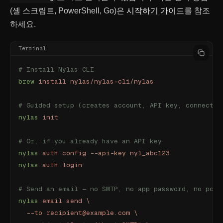
(셸 스크립트, PowerShell, Go)은
시작하기 가이드
를 참조
하세요.
Terminal
# Install Nylas CLI
brew
 install
 nylas/nylas-cli/nylas
# Guided setup (creates account, API key, connects 
nylas
 init
# Or, if you already have an API key
nylas
 auth
 config
 --api-key
 nyl_abc123
nylas
 auth
 login
# Send an email — no SMTP, no app password, no port
nylas
 email
 send
 \
  --to
 recipient@example.com
 \