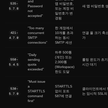
and
535-
앱 비밀번호,
Password
새 앱 비밀번호 
5.7.8
또는 계정 비
not
밀번호가 변
accepted"
경됨
"Too many
한 계정에서
421-
concurrent
10개를 초과
연결 풀 크기 축
4.7.0
SMTP
하는 동시
가
connections"
SMTP 세션
하루 500통
"Daily
(개인) 또는
550-
sending
롤링 윈도가 초기
2,000통
5.4.5
quota
시간 대기
(Workspace)
exceeded"
한도 도달
"Must issue
a
STARTTLS
530-
클라이언트에서 S
STARTTLS
없이 포트
5.7.0
는 암시적 SSL의
command
587에 연결
first"