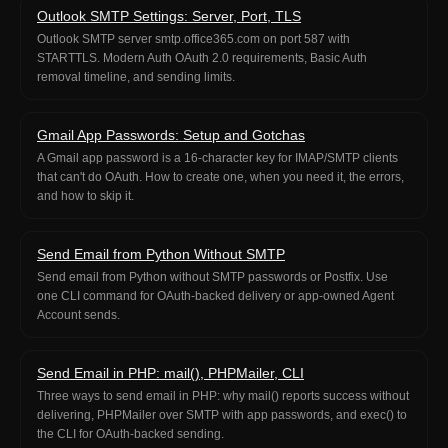
Outlook SMTP Settings: Server, Port, TLS
Outlook SMTP server smtp.office365.com on port 587 with
STARTTLS. Modern Auth OAuth 2.0 requirements, Basic Auth
removal timeline, and sending limits.
Gmail App Passwords: Setup and Gotchas
A Gmail app password is a 16-character key for IMAP/SMTP clients
that can't do OAuth. How to create one, when you need it, the errors,
and how to skip it.
Send Email from Python Without SMTP
Send email from Python without SMTP passwords or Postfix. Use
one CLI command for OAuth-backed delivery or app-owned Agent
Account sends.
Send Email in PHP: mail(), PHPMailer, CLI
Three ways to send email in PHP: why mail() reports success without
delivering, PHPMailer over SMTP with app passwords, and exec() to
the CLI for OAuth-backed sending.