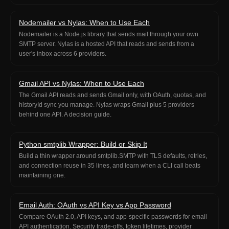
Nodemailer vs Nylas: When to Use Each
Nodemailer is a Node.js library that sends mail through your own
SMTP server. Nylas is a hosted API that reads and sends from a
user's inbox across 6 providers.
Gmail API vs Nylas: When to Use Each
The Gmail API reads and sends Gmail only, with OAuth, quotas, and
historyId sync you manage. Nylas wraps Gmail plus 5 providers
behind one API. A decision guide.
Python smtplib Wrapper: Build or Skip It
Build a thin wrapper around smtplib.SMTP with TLS defaults, retries,
and connection reuse in 35 lines, and learn when a CLI call beats
maintaining one.
Email Auth: OAuth vs API Key vs App Password
Compare OAuth 2.0, API keys, and app-specific passwords for email
API authentication. Security trade-offs, token lifetimes, provider