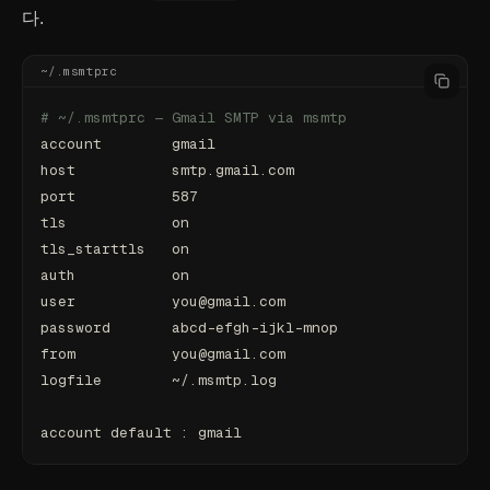
다.
~/.msmtprc
# ~/.msmtprc — Gmail SMTP via msmtp
account        gmail
host           smtp.gmail.com
port           587
tls            on
tls_starttls   on
auth           on
user           you@gmail.com
password       abcd-efgh-ijkl-mnop
from           you@gmail.com
logfile        ~/.msmtp.log
account default : gmail