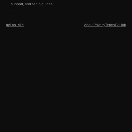
support, and setup guides.
nylas cli
About
Privacy
Terms
GitHub